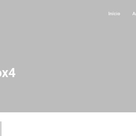
Início
A
ox4