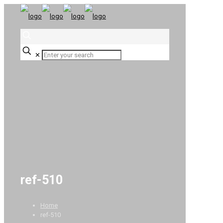
✕
ref-510
Home
ref-510