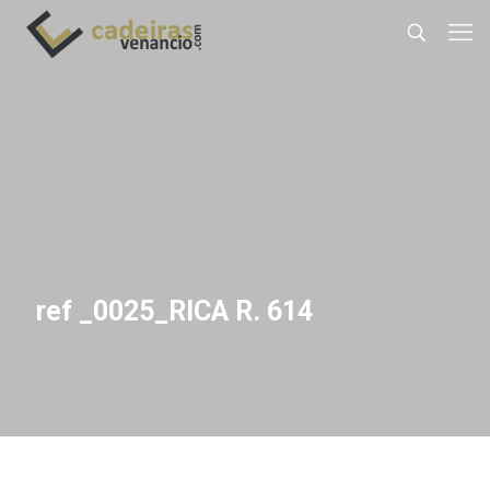
ref _0025_RICA R. 614