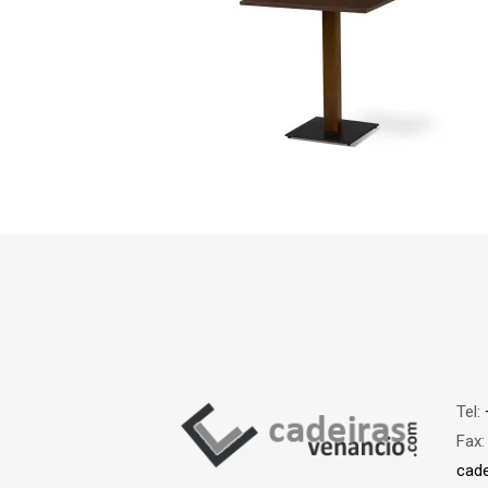
Tel:
Fax
cad