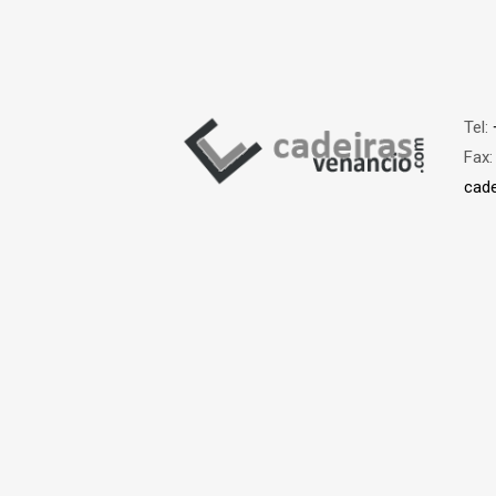
Tel:
Fax
cad